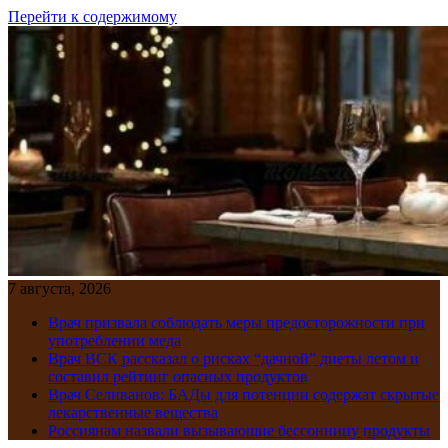
Перейти к содержимому
7 августа, 2026
Врач призвала соблюдать меры предосторожности при
употреблении меда
Врач ВСК рассказал о рисках “дачной” диеты летом и
составил рейтинг опасных продуктов
Врач Селиванов: БАДы для потенции содержат скрытые
лекарственные вещества
Россиянам назвали вызывающие бессонницу продукты