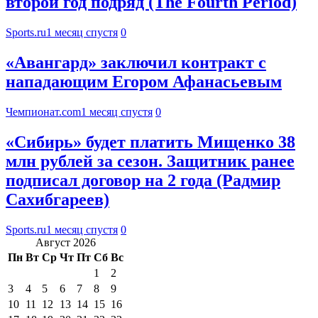
второй год подряд (The Fourth Period)
Sports.ru
1 месяц спустя
0
«Авангард» заключил контракт с
нападающим Егором Афанасьевым
Чемпионат.com
1 месяц спустя
0
«Сибирь» будет платить Мищенко 38
млн рублей за сезон. Защитник ранее
подписал договор на 2 года (Радмир
Сахибгареев)
Sports.ru
1 месяц спустя
0
Август 2026
Пн
Вт
Ср
Чт
Пт
Сб
Вс
1
2
3
4
5
6
7
8
9
10
11
12
13
14
15
16