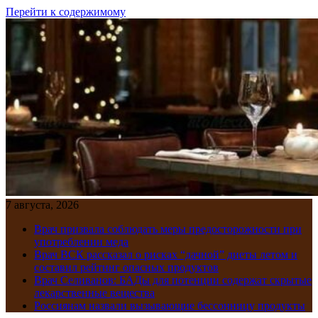
Перейти к содержимому
7 августа, 2026
Врач призвала соблюдать меры предосторожности при
употреблении меда
Врач ВСК рассказал о рисках “дачной” диеты летом и
составил рейтинг опасных продуктов
Врач Селиванов: БАДы для потенции содержат скрытые
лекарственные вещества
Россиянам назвали вызывающие бессонницу продукты