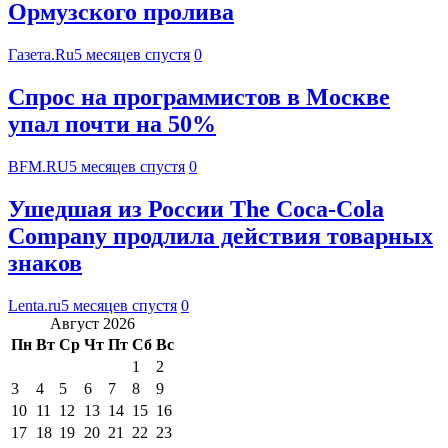
Ормузского пролива
Газета.Ru
5 месяцев спустя
0
Спрос на программистов в Москве
упал почти на 50%
BFM.RU
5 месяцев спустя
0
Ушедшая из России The Coca-Cola
Company продлила действия товарных
знаков
Lenta.ru
5 месяцев спустя
0
Август 2026
Пн
Вт
Ср
Чт
Пт
Сб
Вс
1
2
3
4
5
6
7
8
9
10
11
12
13
14
15
16
17
18
19
20
21
22
23