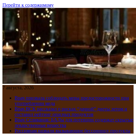
Перейти к содержимому
7 августа, 2026
Врач призвала соблюдать меры предосторожности при
употреблении меда
Врач ВСК рассказал о рисках “дачной” диеты летом и
составил рейтинг опасных продуктов
Врач Селиванов: БАДы для потенции содержат скрытые
лекарственные вещества
Россиянам назвали вызывающие бессонницу продукты