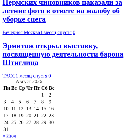
Пермских чиновников наказали за
летние фото в ответе на жалобу об
уборке снега
Вечерняя Москва
1 месяц спустя
0
Эрмитаж открыл выставку,
посвященную деятельности барона
Штиглица
ТАСС
1 месяц спустя
0
Август 2026
Пн
Вт
Ср
Чт
Пт
Сб
Вс
1
2
3
4
5
6
7
8
9
10
11
12
13
14
15
16
17
18
19
20
21
22
23
24
25
26
27
28
29
30
31
« Июл