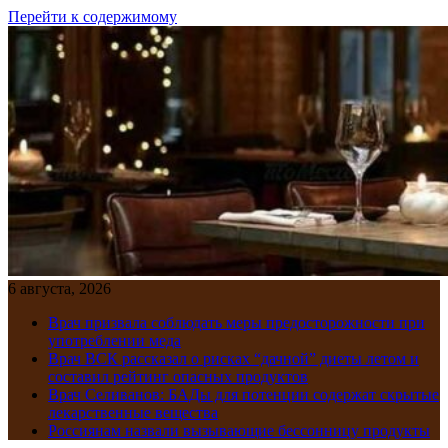
Перейти к содержимому
6 августа, 2026
Врач призвала соблюдать меры предосторожности при
употреблении меда
Врач ВСК рассказал о рисках “дачной” диеты летом и
составил рейтинг опасных продуктов
Врач Селиванов: БАДы для потенции содержат скрытые
лекарственные вещества
Россиянам назвали вызывающие бессонницу продукты