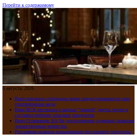
Перейти к содержимому
6 августа, 2026
Врач призвала соблюдать меры предосторожности при
употреблении меда
Врач ВСК рассказал о рисках “дачной” диеты летом и
составил рейтинг опасных продуктов
Врач Селиванов: БАДы для потенции содержат скрытые
лекарственные вещества
Россиянам назвали вызывающие бессонницу продукты