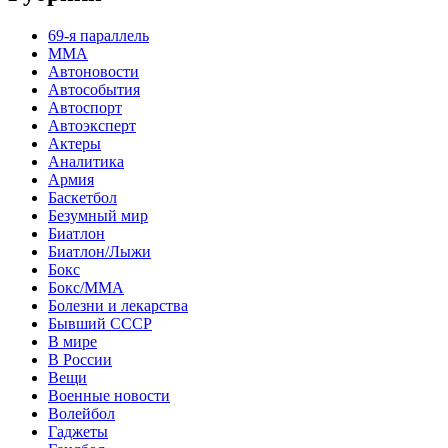
69-я параллель
MMA
Автоновости
Автособытия
Автоспорт
Автоэксперт
Актеры
Аналитика
Армия
Баскетбол
Безумный мир
Биатлон
Биатлон/Лыжи
Бокс
Бокс/MMA
Болезни и лекарства
Бывший СССР
В мире
В России
Вещи
Военные новости
Волейбол
Гаджеты