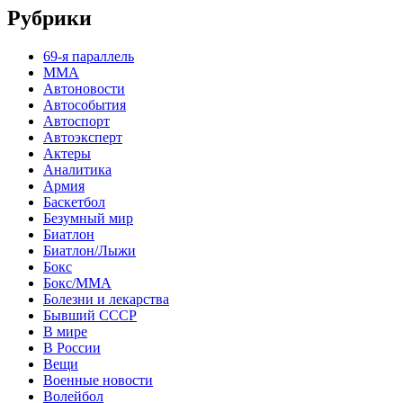
Рубрики
69-я параллель
MMA
Автоновости
Автособытия
Автоспорт
Автоэксперт
Актеры
Аналитика
Армия
Баскетбол
Безумный мир
Биатлон
Биатлон/Лыжи
Бокс
Бокс/MMA
Болезни и лекарства
Бывший СССР
В мире
В России
Вещи
Военные новости
Волейбол