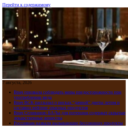
Перейти к содержимому
7 августа, 2026
Врач призвала соблюдать меры предосторожности при
употреблении меда
Врач ВСК рассказал о рисках “дачной” диеты летом и
составил рейтинг опасных продуктов
Врач Селиванов: БАДы для потенции содержат скрытые
лекарственные вещества
Россиянам назвали вызывающие бессонницу продукты